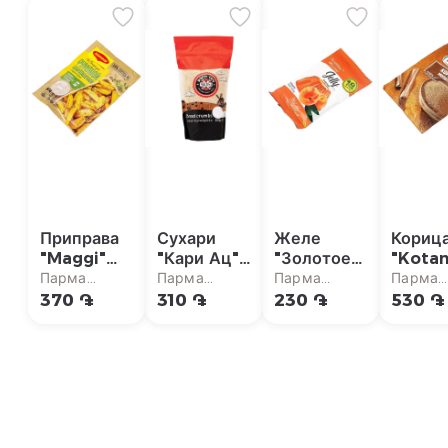
Приправа
Сухари
Желе
Кориц
"Maggi"
"Кари Ац"
"Золотое
"Kotan
для
400г
Тесто"
молот
Парма
Парма
Парма
Парма
картофеля,
персик 50г
25г
супермаркет
супермаркет
супермаркет
суперм
370 ֏
310 ֏
230 ֏
530 ֏
с соусом
тартар 26г