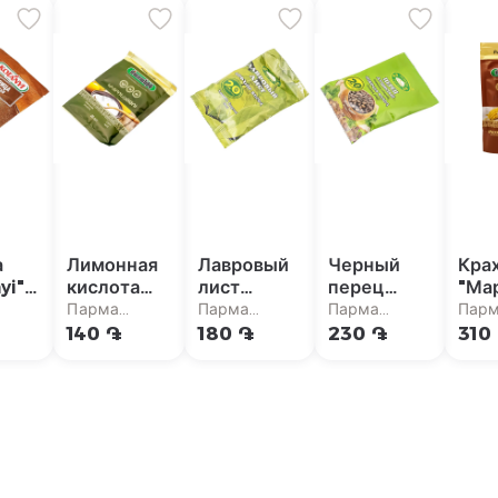
а
Лимонная
Лавровый
Черный
Кра
yi"
кислота
лист
перец
"Ма
ая
"Мараник"
"Золотое
"Золотое
120
Парма
Парма
Парма
Пар
50г
тесто" 12г
тесто"
аркет
супермаркет
супермаркет
супермаркет
супе
140 ֏
180 ֏
230 ֏
310
душистый
10г