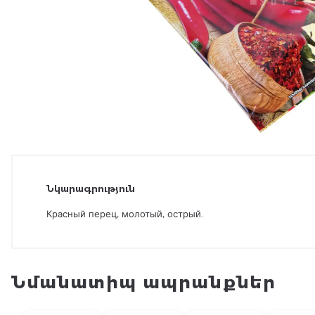
Նկարագրություն
Красный перец, молотый, острый.
Նմանատիպ ապրանքներ