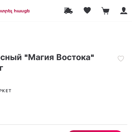
նտրել հասցե
сный "Магия Востока"
г
РКЕТ