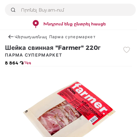
Խնդրում ենք ընտրել հասցե
Վերադառնալ Парма супермаркет
Шейка свинная "Farmer" 220г
ПАРМА СУПЕРМАРКЕТ
8 864 ֏
/ 1կգ