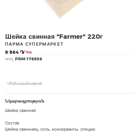
Шейка свинная "Farmer" 220г
ПАРМА СУПЕРМАРКЕТ
8 864 ֏
/ 1կգ
Կոդ՝
PRM-176856
Մեկնաբանություն
Նկարագրություն
Шейка свинная.
Состав
Шейка свиннаяц, соль, консерванты, специи.