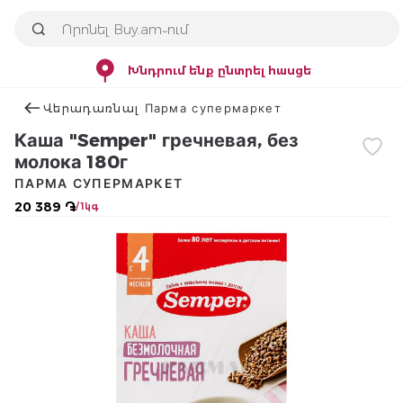
Խնդրում ենք ընտրել հասցե
Վերադառնալ Парма супермаркет
Каша "Semper" гречневая, без
молока 180г
ПАРМА СУПЕРМАРКЕТ
20 389 ֏
/ 1կգ