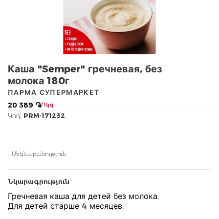
Каша "Semper" гречневая, без
молока 180г
ПАРМА СУПЕРМАРКЕТ
20 389 ֏
/ 1կգ
Կոդ՝
PRM-171232
Մեկնաբանություն
Նկարագրություն
Гречневая каша для детей без молока.
Для детей старше 4 месяцев.