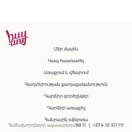
Մեր մասին
Կապ հաստատել
Առաքում և վճարում
Գաղտնիության քաղաքականություն
Դարձիր գործընկեր
Դարձիր առաքիչ
Հանրային օֆերտա
Հաճախորդների սպասարկում
88 11
+374 10 311 111