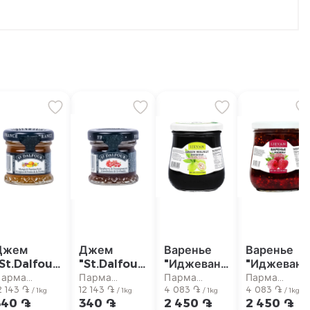
Джем
Джем
Варенье
Варенье
St.Dalfour"
"St.Dalfour"
"Иджеван"
"Иджеван"
маракуйя,
малина,
ореховое
малиновое
Парма
Парма
Парма
Парма
манго 28г
2 143 ֏
гранат 28г
12 143 ֏
600г
4 083 ֏
600г
4 083 ֏
упермаркет
супермаркет
супермаркет
супермаркет
/ 1kg
/ 1kg
/ 1kg
/ 1kg
340 ֏
340 ֏
2 450 ֏
2 450 ֏