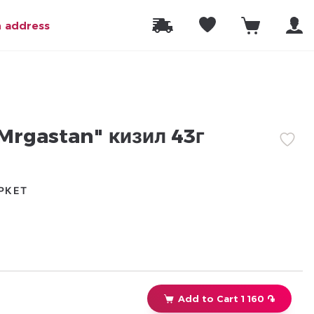
n address
Mrgastan" кизил 43г
РКЕТ
Add to Cart 1 160 ֏