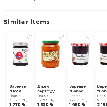
Similar items
Варенье
Джем
Варенье
Варе
"Beak
"Артфуд"
"Bonne
"Bon
Pick"
абрикосовый
Maman"
Mam
Парма
Парма
Парма
Парм
инжир
4 917 ֏
880г
1 739 ֏
ягодное
5 270 ֏
мали
5 919 
супермаркет
супермаркет
супермаркет
супе
/ 1kg
/ 1kg
/ 1kg
1 770 ֏
1 530 ֏
1 950 ֏
2 19
360г
370г
370г