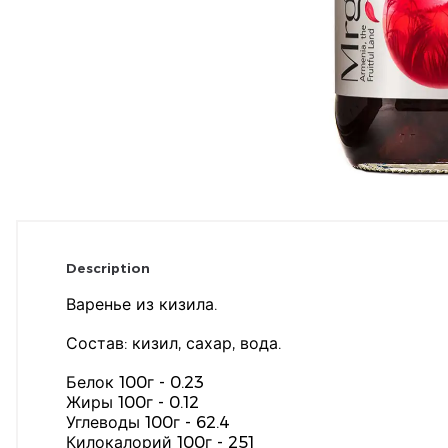
Description
Варенье из кизила.
Состав: кизил, сахар, вода.
Белок 100г - 0.23
Жиры 100г - 0.12
Углеводы 100г - 62.4
Килокалорий 100г - 251