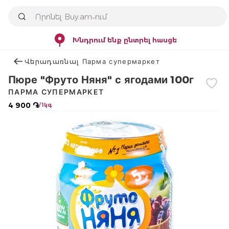
Խնդրում ենք ընտրել հասցե
Վերադառնալ Парма супермаркет
Пюре "Фруто Няня" с ягодами 100г
ПАРМА СУПЕРМАРКЕТ
4 900 ֏
/ 1կգ