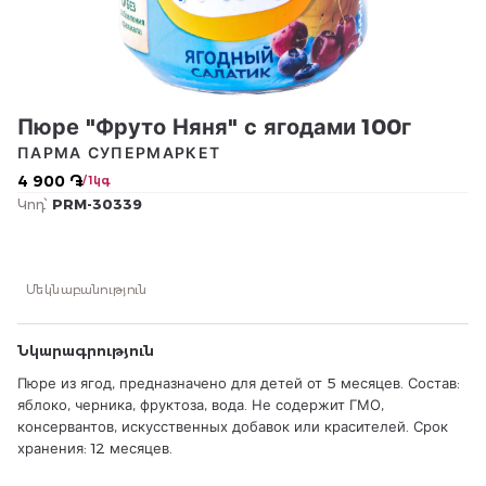
Пюре "Фруто Няня" с ягодами 100г
ПАРМА СУПЕРМАРКЕТ
4 900 ֏
/ 1կգ
Կոդ՝
PRM-30339
Մեկնաբանություն
Նկարագրություն
Пюре из ягод, предназначено для детей от 5 месяцев. Состав:
яблоко, черника, фруктоза, вода. Не содержит ГМО,
консервантов, искусственных добавок или красителей. Срок
хранения: 12 месяцев.