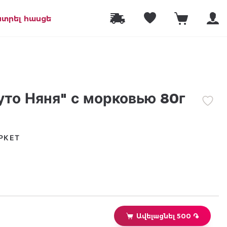
նտրել հասցե
то Няня" с морковью 80г
РКЕТ
Ավելացնել 500 ֏