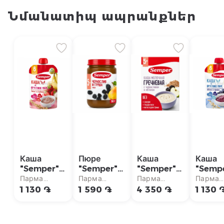
Նմանատիպ ապրանքներ
Каша
Пюре
Каша
Каша
"Semper"
"Semper"
"Semper"
"Semp
клубника,
чернослив
гречневая,
черник
Парма
Парма
Парма
Парма
банан 120г
190г
чернослив,
яблок
супермаркет
супермаркет
супермаркет
суперм
1 130 ֏
1 590 ֏
4 350 ֏
1 130 
яблоки
120г
180г