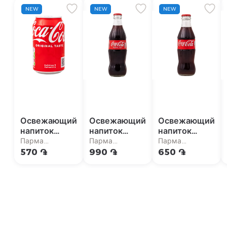
NEW
NEW
NEW
Освежающий
Освежающий
Освежающий
напиток
напиток
напиток
"Coca-Cola"
"Coca-Cola"
"Coca-Cola"
Парма
Парма
Парма
330мл
330мл
200мл
супермаркет
супермаркет
супермаркет
570 ֏
990 ֏
650 ֏