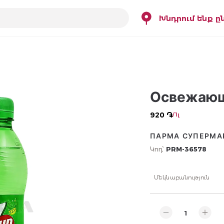
Խնդրում ենք ը
Освежающ
920 ֏
/ 1լ
ПАРМА СУПЕРМА
Կոդ՝
PRM-36578
Մեկնաբանություն