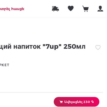
նտրել հասցե
ий напиток "7up" 250мл
РКЕТ
Ավելացնել 230 ֏