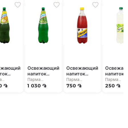
ежающий
Освежающий
Освежающий
Освежаю
ток
напиток
напиток
напиток
akhtari"
"Natakhtari"
"Schweppes"
"Киликия
а
Парма
Парма
Парма
а 2л
тархун 2л
черника 1л
мохито 1
рмаркет
супермаркет
супермаркет
супермарк
0 ֏
1 030 ֏
750 ֏
250 ֏