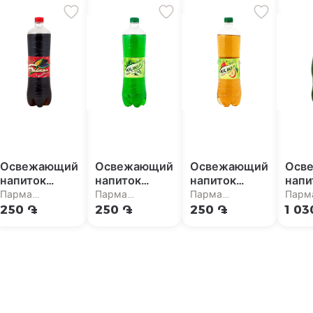
Освежающий
Освежающий
Освежающий
Осв
напиток
напиток
напиток
напи
"Киликия"
"Kilikia"
"Kilikia"
"Nat
Парма
Парма
Парма
Парм
байкал 1л
тархун 1л
дюшес 1л
груш
супермаркет
супермаркет
супермаркет
супе
250 ֏
250 ֏
250 ֏
1 03