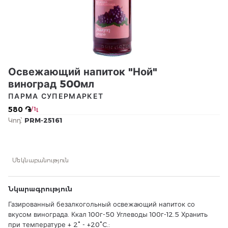
Освежающий напиток "Ной"
виноград 500мл
ПАРМА СУПЕРМАРКЕТ
580 ֏
/ 1լ
Կոդ՝
PRM-25161
Մեկնաբանություն
Նկարագրություն
Газированный безалкогольный освежающий напиток со
вкусом винограда. Ккал 100г-50 Углеводы 100г-12.5 Хранить
при температуре + 2° - +20°C.: