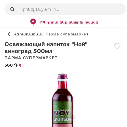
Խնդրում ենք ընտրել հասցե
Վերադառնալ Парма супермаркет
Освежающий напиток "Ной"
виноград 500мл
ПАРМА СУПЕРМАРКЕТ
580 ֏
/ 1լ