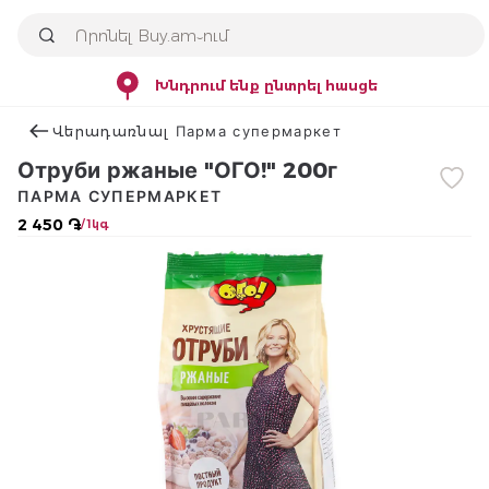
Խնդրում ենք ընտրել հասցե
Վերադառնալ Парма супермаркет
Отруби ржаные "ОГО!" 200г
ПАРМА СУПЕРМАРКЕТ
2 450 ֏
/ 1կգ