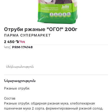
Отруби ржаные "ОГО!" 200г
ПАРМА СУПЕРМАРКЕТ
2 450 ֏
/ 1կգ
Կոդ՝
PRM-174148
Մեկնաբանություն
Նկարագրություն
Ржаные отруби.
Состав
Ржаные отруби, обдирная ржаная мука, хлебопекарная
пшеничная мука 2 сорта, ферментированный ржаной солод,