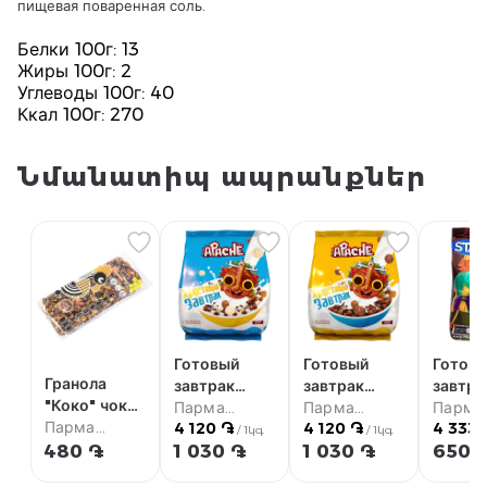
пищевая поваренная соль.
Белки 100г: 13
Жиры 100г: 2
Углеводы 100г: 40
Ккал 100г: 270
Նմանատիպ ապրանքներ
Готовый
Готовый
Готов
Гранола
завтрак
завтрак
завтра
"Коко" чоко
"Apache
Парма
"Apache"
Парма
"Start
Парма
40г
Парма
4 120 ֏
4 120 ֏
4 333 
Duo" 250г
супермаркет
шоколад
супермаркет
шокол
супер
/ 1կգ
/ 1կգ
супермаркет
480 ֏
1 030 ֏
1 030 ֏
650 
250г
150г