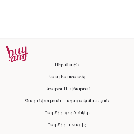
Մեր մասին
Կապ հաստատել
Առաքում և վճարում
Գաղտնիության քաղաքականություն
Դարձիր գործընկեր
Դարձիր առաքիչ