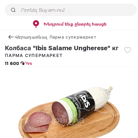
Խնդրում ենք ընտրել հասցե
Վերադառնալ Парма супермаркет
Колбаса "Ibis Salame Ungherese" кг
ПАРМА СУПЕРМАРКЕТ
11 600 ֏
/ 1կգ