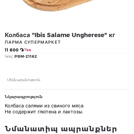
Колбаса "Ibis Salame Ungherese" кг
ПАРМА СУПЕРМАРКЕТ
11 600 ֏
/ 1կգ
Կոդ՝
PRM-21162
Մեկնաբանություն
Նկարագրություն
Колбаса салями из свиного мяса.
Не содержит глютена и лактозы.
Նմանատիպ ապրանքներ