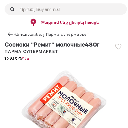
Խնդրում ենք ընտրել հասցե
Վերադառնալ Парма супермаркет
Сосиски "Ремит" молочные480г
ПАРМА СУПЕРМАРКЕТ
12 813 ֏
/ 1կգ