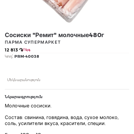
Сосиски "Ремит" молочные480г
ПАРМА СУПЕРМАРКЕТ
12 813 ֏
/ 1կգ
Կոդ՝
PRM-40038
Մեկնաբանություն
Նկարագրություն
Молочные сосиски.
Состав: свинина, говядина, вода, сухое молоко,
соль, усилители вкуса, красители, специи.