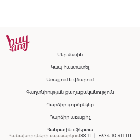
Մեր մասին
Կապ հաստատել
Առաքում և վճարում
Գաղտնիության քաղաքականություն
Դարձիր գործընկեր
Դարձիր առաքիչ
Հանրային օֆերտա
Հաճախորդների սպասարկում
88 11
+374 10 311 111