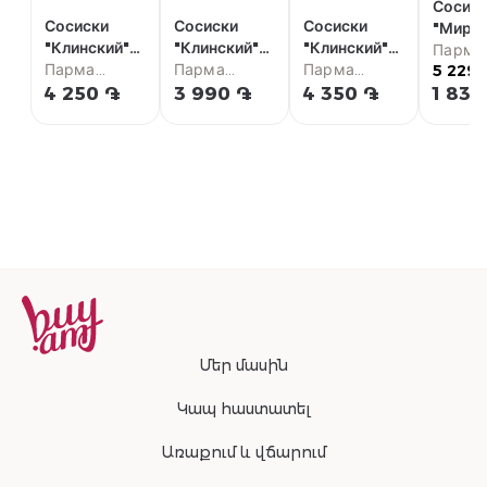
Сосис
Сосиски
Сосиски
Сосиски
"Мират
"Клинский"
"Клинский"
"Клинский"
с сыр
Парма
410г
Парма
венские 410г
Парма
сливочные
Парма
5 229 
350г
супер
супермаркет
супермаркет
470г
супермаркет
4 250 ֏
3 990 ֏
4 350 ֏
1 830
Մեր մասին
Կապ հաստատել
Առաքում և վճարում