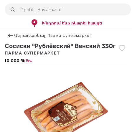
Խնդրում ենք ընտրել հասցե
Վերադառնալ Парма супермаркет
Сосиски "Рублёвский" Венский 330г
ПАРМА СУПЕРМАРКЕТ
10 000 ֏
/ 1կգ