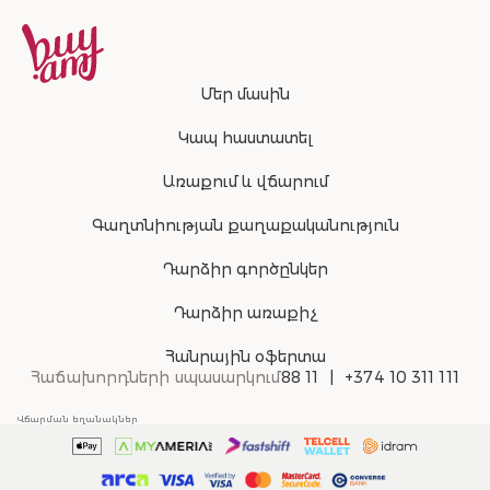
Մեր մասին
Կապ հաստատել
Առաքում և վճարում
Գաղտնիության քաղաքականություն
Դարձիր գործընկեր
Դարձիր առաքիչ
Հանրային օֆերտա
Հաճախորդների սպասարկում
88 11
+374 10 311 111
Վճարման եղանակներ