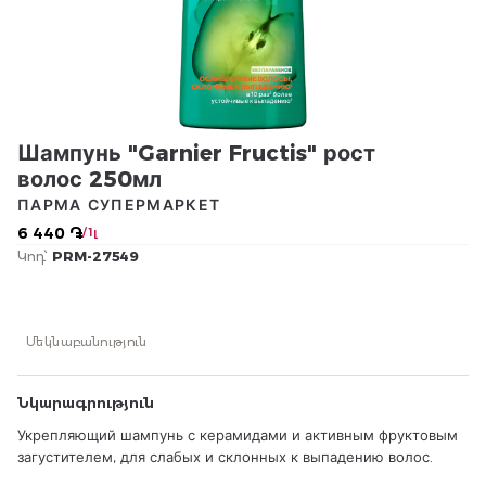
Шампунь "Garnier Fructis" рост
волос 250мл
ПАРМА СУПЕРМАРКЕТ
6 440 ֏
/ 1լ
Կոդ՝
PRM-27549
Մեկնաբանություն
Նկարագրություն
Укрепляющий шампунь с керамидами и активным фруктовым
загустителем, для слабых и склонных к выпадению волос.