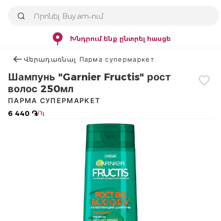
Խնդրում ենք ընտրել հասցե
Վերադառնալ Парма супермаркет
Шампунь "Garnier Fructis" рост
волос 250мл
ПАРМА СУПЕРМАРКЕТ
6 440 ֏
/ 1լ