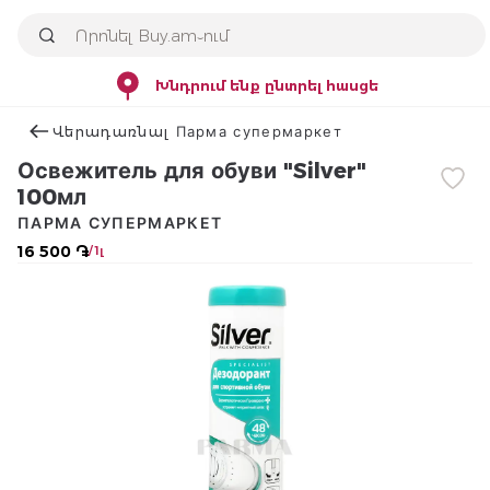
Խնդրում ենք ընտրել հասցե
Վերադառնալ Парма супермаркет
Освежитель для обуви "Silver"
100мл
ПАРМА СУПЕРМАРКЕТ
16 500 ֏
/ 1լ