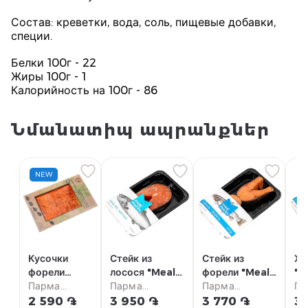
Состав: креветки, вода, соль, пищевые добавки,
специи.
Белки 100г - 22
Жиры 100г - 1
Калорийность на 100г - 86
Նմանատիպ ապրանքներ
NEW
Кусочки
Стейк из
Стейк из
Хв
форели
лосося "Meal
форели "Meal
"M
"Fishko"
Парма
Mark"
Парма
Mark"
Парма
за
Па
копченые, с
супермаркет
замороженный
супермаркет
замороженный
супермаркет
40
су
2 590 ֏
3 950 ֏
3 770 ֏
3