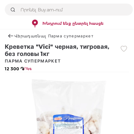
Խնդրում ենք ընտրել հասցե
Վերադառնալ Парма супермаркет
Креветка "Vici" черная, тигровая,
без головы 1кг
ПАРМА СУПЕРМАРКЕТ
12 300 ֏
/ 1կգ