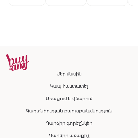
укропом 80г
250г
300г
Մեր մասին
Կապ հաստատել
Առաքում և վճարում
Գաղտնիության քաղաքականություն
Դարձիր գործընկեր
Դարձիր առաքիչ