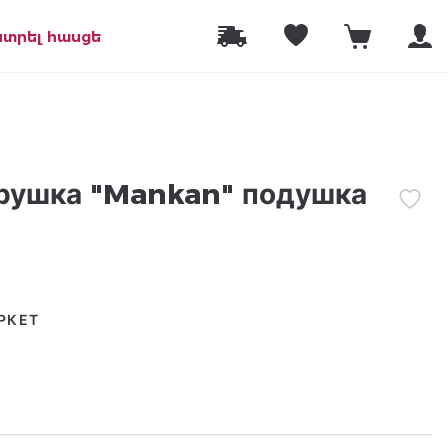
նտրել հասցե
грушка "Mankan" подушка
РКЕТ