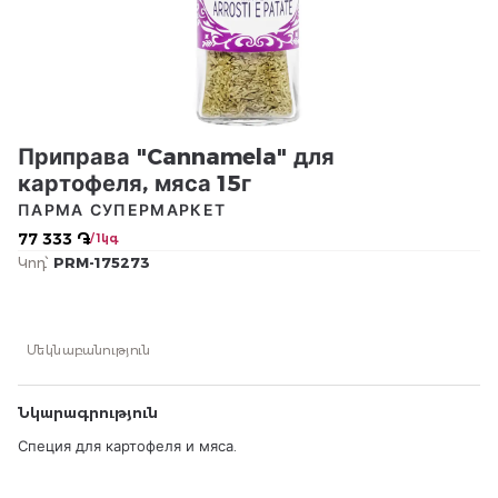
Приправа "Cannamela" для
картофеля, мяса 15г
ПАРМА СУПЕРМАРКЕТ
77 333 ֏
/ 1կգ
Կոդ՝
PRM-175273
Մեկնաբանություն
Նկարագրություն
Специя для картофеля и мяса.