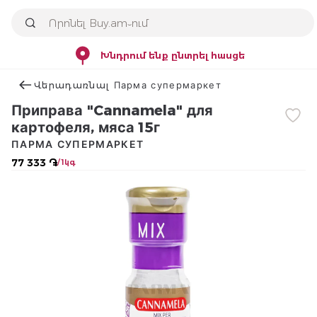
Խնդրում ենք ընտրել հասցե
Վերադառնալ Парма супермаркет
Приправа "Cannamela" для
картофеля, мяса 15г
ПАРМА СУПЕРМАРКЕТ
77 333 ֏
/ 1կգ