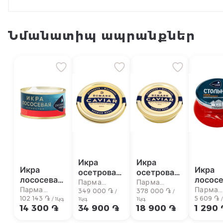
Նմանատիպ ապրանքներ
Икра
Икра
Икра
Икра
осетровая
осетровая
лососевая
лососе
"Dimare
"Dimare
Парма
Парма
"Русское
"Русск
Парма
Парма
Caviar"
349 000 ֏
Caviar"
378 000 ֏
супермаркет
супермаркет
/
/
Море"
102 143 ֏
Море"
5 609 ֏
супермаркет
суперм
/ 1կգ
1կգ
1կգ
черная
черная 50г
14 300 ֏
34 900 ֏
18 900 ֏
1 290
кета 140г
красна
100г
имита