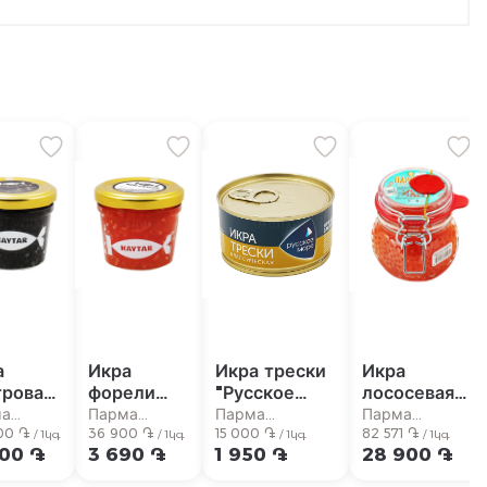
а
Икра
Икра трески
Икра
тровая
форели
"Русское
лососевая
tar"
"Kaytar"
Море"
"Паратунка"
ма
Парма
Парма
Парма
ная
00 ֏
красная
36 900 ֏
классическая
15 000 ֏
кета 350г
82 571 ֏
рмаркет
супермаркет
супермаркет
супермаркет
/ 1կգ
/ 1կգ
/ 1կգ
/ 1կգ
500 ֏
3 690 ֏
1 950 ֏
28 900 ֏
г
100г
130г