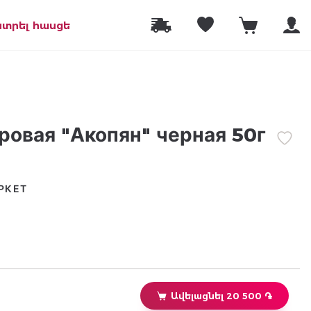
նտրել հասցե
ровая "Акопян" черная 50г
РКЕТ
Ավելացնել 20 500 ֏