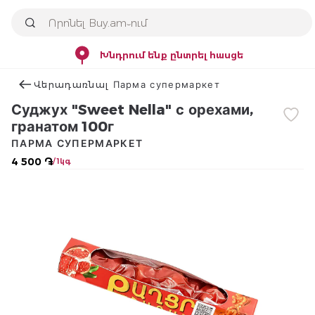
Խնդրում ենք ընտրել հասցե
Վերադառնալ Парма супермаркет
Суджух "Sweet Nella" с орехами,
гранатом 100г
ПАРМА СУПЕРМАРКЕТ
4 500 ֏
/ 1կգ