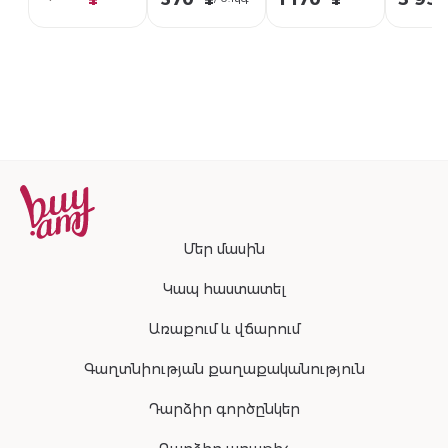
орехом 310г
солью 1кг
Մեր մասին
Կապ հաստատել
Առաքում և վճարում
Գաղտնիության քաղաքականություն
Դարձիր գործընկեր