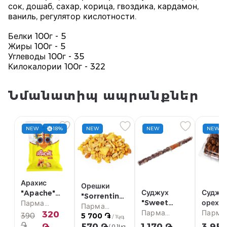
сок, дошаб, сахар, корица, гвоздика, кардамон,
ваниль, регулятор кислотности.
Белки 100г - 5
Жиры 100г - 5
Углеводы 100г - 35
Килокалории 100г - 322
Նմանատիպ ապրանքներ
NEW
18%
NEW
NEW
NEW
Арахис
Орешки
Суджух
Суджух
"Apache"
"Sorrentino
"Sweet
ореха
жареный,
Парма
Stuzzicante
Парма
Nella" с
Парма
700г
Парма
сыр 80г
супермаркет
320
390
5 700 ֏
Mix"
супермаркет
/ 1կգ
грецким
супермаркет
супер
֏
֏
570 ֏
1 170 ֏
3 95
жареные, с
/ 0.1կգ