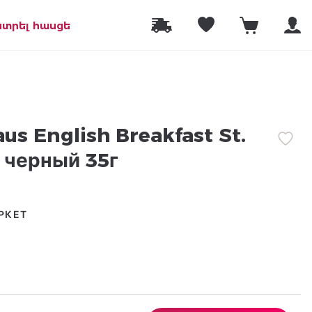
նտրել հասցե
us English Breakfast St.
 черный 35г
РКЕТ