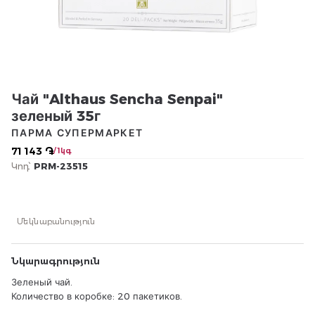
Чай "Althaus Sencha Senpai"
зеленый 35г
ПАРМА СУПЕРМАРКЕТ
71 143 ֏
/ 1կգ
Կոդ՝
PRM-23515
Մեկնաբանություն
Նկարագրություն
Зеленый чай.
Количество в коробке: 20 пакетиков.