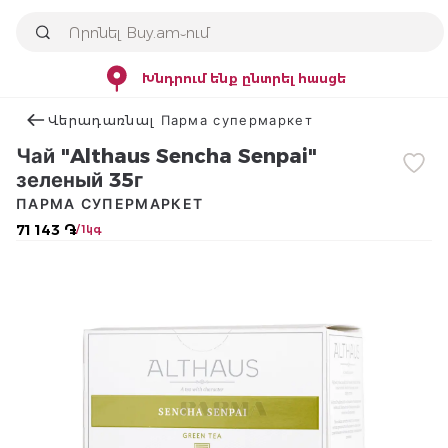
Խնդրում ենք ընտրել հասցե
Վերադառնալ Парма супермаркет
Чай "Althaus Sencha Senpai"
зеленый 35г
ПАРМА СУПЕРМАРКЕТ
71 143 ֏
/ 1կգ