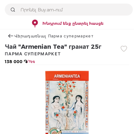
Խնդրում ենք ընտրել հասցե
Վերադառնալ Парма супермаркет
Чай "Armenian Tea" гранат 25г
ПАРМА СУПЕРМАРКЕТ
138 000 ֏
/ 1կգ