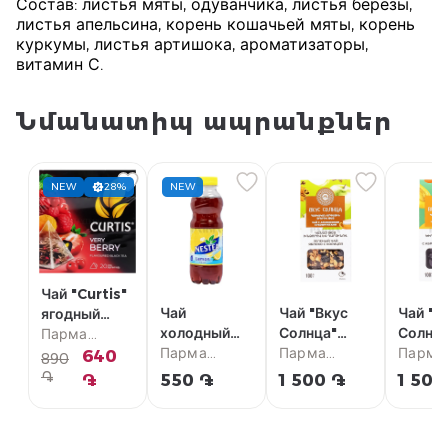
Состав: листья мяты, одуванчика, листья березы,
листья апельсина, корень кошачьей мяты, корень
куркумы, листья артишока, ароматизаторы,
витамин С.
Նմանատիպ ապրանքներ
NEW
28%
NEW
Чай "Curtis"
Чай
Чай "Вкус
Чай "В
ягодный
холодный
Солнца"
Солнц
30.6г
Парма
"Nestea"
Парма
зеленый,
Парма
черный
Парма
супермаркет
640
890
лимон
супермаркет
яблоко,
супермаркет
абрико
супер
֏
֏
550 ֏
1 500 ֏
1 500
500мл
корица 100г
ваниль