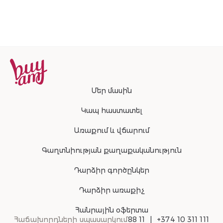
Մեր մասին
Կապ հաստատել
Առաքում և վճարում
Գաղտնիության քաղաքականություն
Դարձիր գործընկեր
Դարձիր առաքիչ
Հանրային օֆերտա
Հաճախորդների սպասարկում
88 11
+374 10 311 111