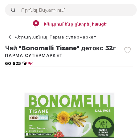
Խնդրում ենք ընտրել հասցե
Վերադառնալ Парма супермаркет
Чай "Bonomelli Tisane" детокс 32г
ПАРМА СУПЕРМАРКЕТ
60 625 ֏
/ 1կգ