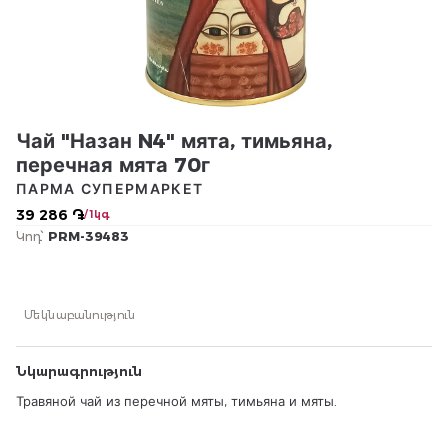
Чай "Назан N4" мята, тимьяна,
перечная мята 70г
ПАРМА СУПЕРМАРКЕТ
39 286 ֏
/ 1կգ
Կոդ՝
PRM-39483
Մեկնաբանություն
Նկարագրություն
Травяной чай из перечной мяты, тимьяна и мяты.