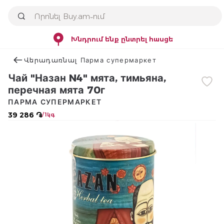
Խնդրում ենք ընտրել հասցե
Վերադառնալ Парма супермаркет
Чай "Назан N4" мята, тимьяна,
перечная мята 70г
ПАРМА СУПЕРМАРКЕТ
39 286 ֏
/ 1կգ