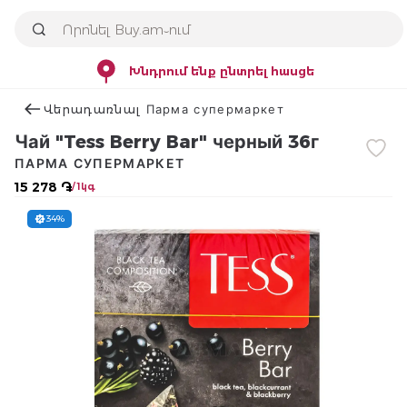
Խնդրում ենք ընտրել հասցե
Վերադառնալ Парма супермаркет
Чай "Tess Berry Bar" черный 36г
ПАРМА СУПЕРМАРКЕТ
15 278 ֏
/ 1կգ
34%