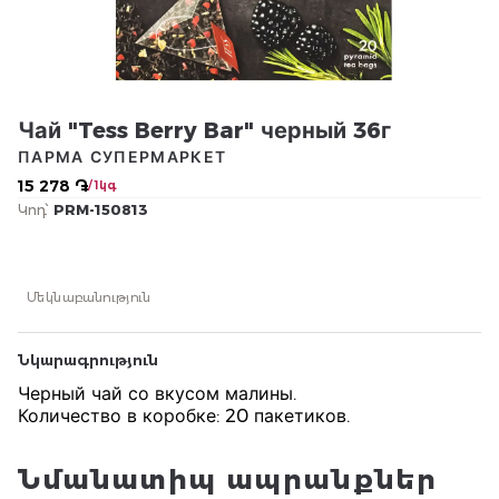
Чай "Tess Berry Bar" черный 36г
ПАРМА СУПЕРМАРКЕТ
15 278 ֏
/ 1կգ
Կոդ՝
PRM-150813
Մեկնաբանություն
Նկարագրություն
Черный чай со вкусом малины.
Количество в коробке: 20 пакетиков.
Նմանատիպ ապրանքներ