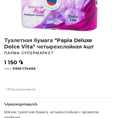
Туалетная бумага "Papia Deluxe
Dolce Vita" четырехслойная 4шт
ПАРМА СУПЕРМАРКЕТ
1 150 ֏
Կոդ՝
PRM-174996
Մեկնաբանություն
Նկարագրություն
Мягкая туалетная бумага, четырехслойная с ароматом
парфюма.