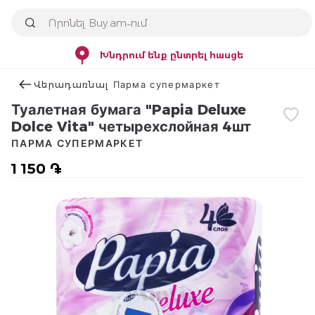
Խնդրում ենք ընտրել հասցե
Վերադառնալ Парма супермаркет
Туалетная бумага "Papia Deluxe
Dolce Vita" четырехслойная 4шт
ПАРМА СУПЕРМАРКЕТ
1 150 ֏