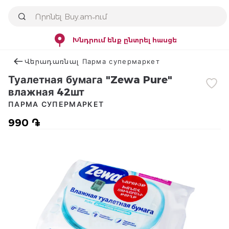
Խնդրում ենք ընտրել հասցե
Վերադառնալ Парма супермаркет
Туалетная бумага "Zewa Pure"
влажная 42шт
ПАРМА СУПЕРМАРКЕТ
990 ֏