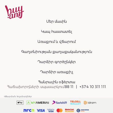
Մեր մասին
Կապ հաստատել
Առաքում և վճարում
Գաղտնիության քաղաքականություն
Դարձիր գործընկեր
Դարձիր առաքիչ
Հանրային օֆերտա
Հաճախորդների սպասարկում
88 11
+374 10 311 111
Վճարման եղանակներ