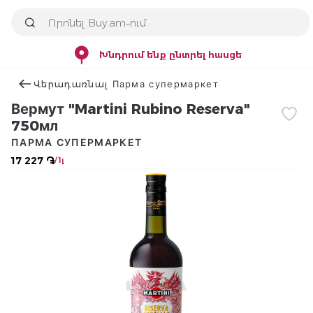
Խնդրում ենք ընտրել հասցե
Վերադառնալ Парма супермаркет
Вермут "Martini Rubino Reserva"
750мл
ПАРМА СУПЕРМАРКЕТ
17 227 ֏
/ 1լ