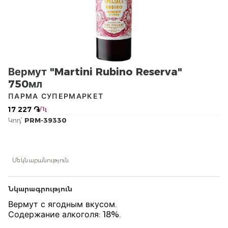
Вермут "Martini Rubino Reserva"
750мл
ПАРМА СУПЕРМАРКЕТ
17 227 ֏
/ 1լ
Կոդ՝
PRM-39330
Մեկնաբանություն
Նկարագրություն
Вермут с ягодным вкусом.
Содержание алкоголя: 18%.