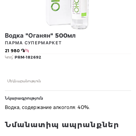
Водка "Оганян" 500мл
ПАРМА СУПЕРМАРКЕТ
21 980 ֏
/ 1լ
Կոդ՝
PRM-182692
Մեկնաբանություն
Նկարագրություն
Водка, содержание алкоголя: 40%.
Նմանատիպ ապրանքներ