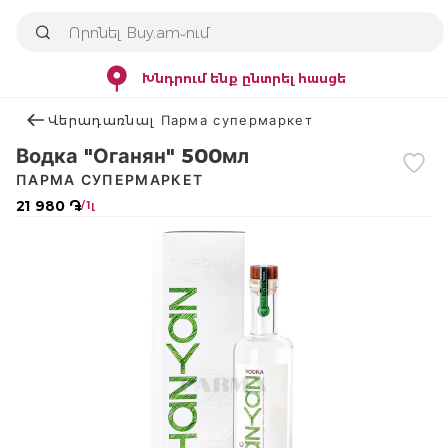
Խնդրում ենք ընտրել հասցե
Վերադառնալ Парма супермаркет
Водка "Оганян" 500мл
ПАРМА СУПЕРМАРКЕТ
21 980 ֏
/ 1լ