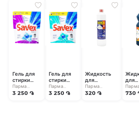
Гель для
Гель для
Жидкость
Жидк
стирки
стирки
для
для
"Savex
"Savex
отбеливания
отбе
Парма
Парма
Парма
Парм
Premium
Premium
"Белизна"
"Des
супермаркет
супермаркет
супермаркет
супер
3 250 ֏
3 250 ֏
320 ֏
730 
Parfume"
Crystal
жавель 1л
жаве
цветной
Fresh"
342г
цветной
342г