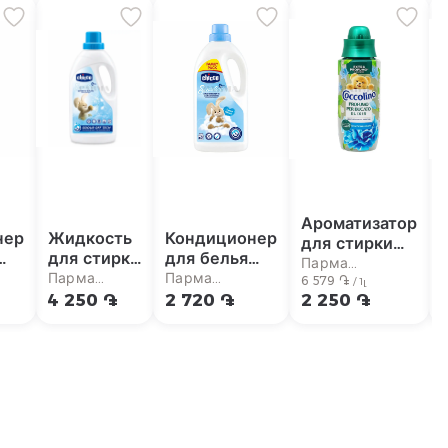
Ароматизатор
нер
Жидкость
Кондиционер
для стирки
для стирки
для белья
"Coccolino"
Парма
"Chicco"
«Chicco»
Парма
Парма
детский
6 579 ֏
супермаркет
/ 1լ
детская
детская
т
супермаркет
супермаркет
4 250 ֏
2 720 ֏
2 250 ֏
342мл
1.5л
1.5мл