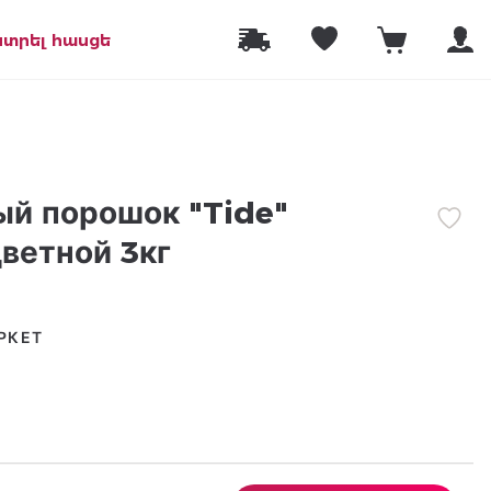
նտրել հասցե
й порошок "Tide"
цветной 3кг
РКЕТ