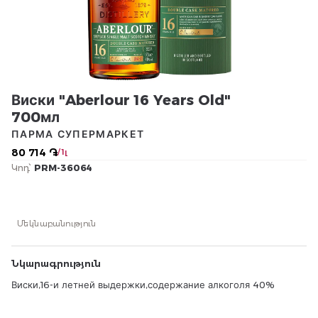
Виски "Aberlour 16 Years Old"
700мл
ПАРМА СУПЕРМАРКЕТ
80 714 ֏
/ 1լ
Կոդ՝
PRM-36064
Մեկնաբանություն
Նկարագրություն
Виски,16-и летней выдержки,содержание алкоголя 40%