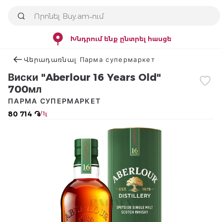
Խնդրում ենք ընտրել հասցե
Վերադառնալ Парма супермаркет
Виски "Aberlour 16 Years Old"
700мл
ПАРМА СУПЕРМАРКЕТ
80 714 ֏
/ 1լ