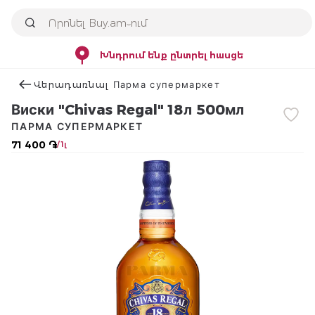
Խնդրում ենք ընտրել հասցե
Վերադառնալ Парма супермаркет
Виски "Chivas Regal" 18л 500мл
ПАРМА СУПЕРМАРКЕТ
71 400 ֏
/ 1լ