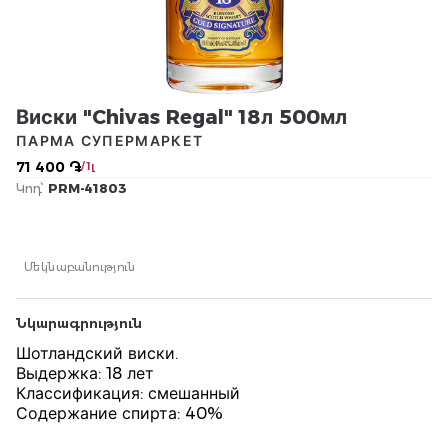
Виски "Chivas Regal" 18л 500мл
ПАРМА СУПЕРМАРКЕТ
71 400 ֏
/ 1լ
Կոդ՝
PRM-41803
Մեկնաբանություն
Նկարագրություն
Шотландский виски.
Выдержка: 18 лет
Классификация: смешанный
Содержание спирта: 40%