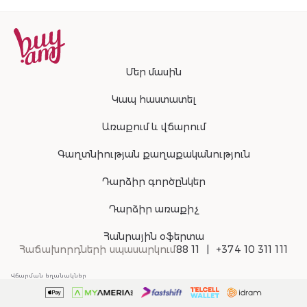
Մեր մասին
Կապ հաստատել
Առաքում և վճարում
Գաղտնիության քաղաքականություն
Դարձիր գործընկեր
Դարձիր առաքիչ
Հանրային օֆերտա
Հաճախորդների սպասարկում
88 11
+374 10 311 111
Վճարման եղանակներ