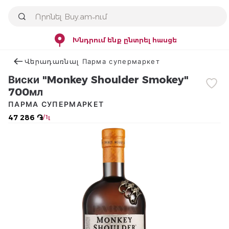
Խնդրում ենք ընտրել հասցե
Վերադառնալ Парма супермаркет
Виски "Monkey Shoulder Smokey"
700мл
ПАРМА СУПЕРМАРКЕТ
47 286 ֏
/ 1լ