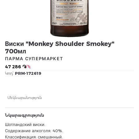
Виски "Monkey Shoulder Smokey"
700мл
ПАРМА СУПЕРМАРКЕТ
47 286 ֏
/ 1լ
Կոդ՝
PRM-172619
Մեկնաբանություն
Նկարագրություն
Шотландский виски.
Содержание алкоголя: 40%.
Классификация: смешанный.