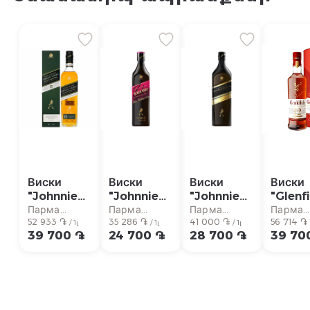
Виски
Виски
Виски
Виски
"Johnnie
"Johnnie
"Johnnie
"Glenf
Walker
Walker
Walker
Sherry
Парма
Парма
Парма
Парма
Green
52 933 ֏
Black
35 286 ֏
Double
41 000 ֏
12л 7
56 714 ֏
супермаркет
супермаркет
супермаркет
суперм
/ 1լ
/ 1լ
/ 1լ
39 700 ֏
24 700 ֏
28 700 ֏
39 70
Label"
Ruby"
Black"
750мл
700мл
700мл