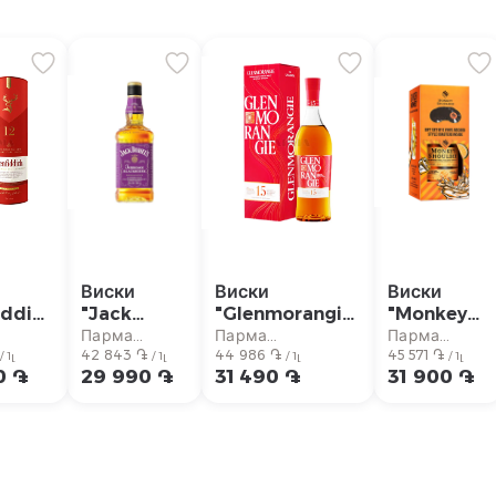
Виски
Виски
Виски
iddich
"Jack
"Glenmorangie"
"Monkey
 Cask"
Daniel`s
15л 700мл
Shoulder"
Парма
Парма
Парма
00мл
Tennessee
42 843 ֏
44 986 ֏
700мл
45 571 ֏
аркет
супермаркет
супермаркет
супермаркет
/ 1լ
/ 1լ
/ 1լ
/ 1լ
0 ֏
29 990 ֏
31 490 ֏
31 900 ֏
Blackberry"
700мл