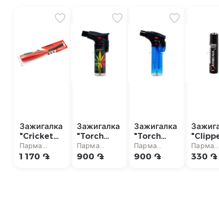
Зажигалка
Зажигалка
Зажигалка
Зажиг
"Cricket
"Torch
"Torch
"Clipp
Turbo"
KKK"
KKK"
Парма
Парма
Парма
Парма
кухонная
кухонная
кухонная
супермаркет
супермаркет
супермаркет
суперм
1 170 ֏
900 ֏
900 ֏
330 ֏