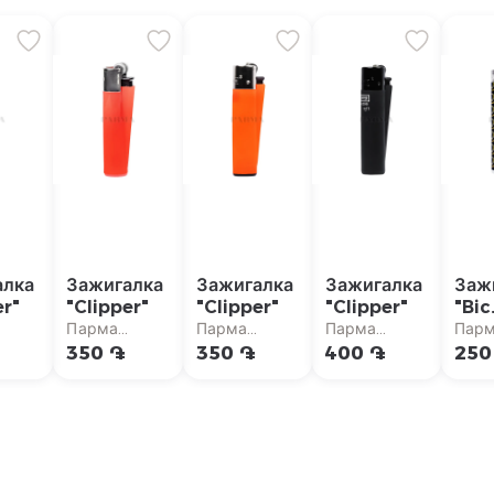
алка
Зажигалка
Зажигалка
Зажигалка
Заж
er"
"Clipper"
"Clipper"
"Clipper"
"Bic
Gra
Парма
Парма
Парма
Пар
Gol
аркет
супермаркет
супермаркет
супермаркет
супе
350 ֏
350 ֏
400 ֏
250