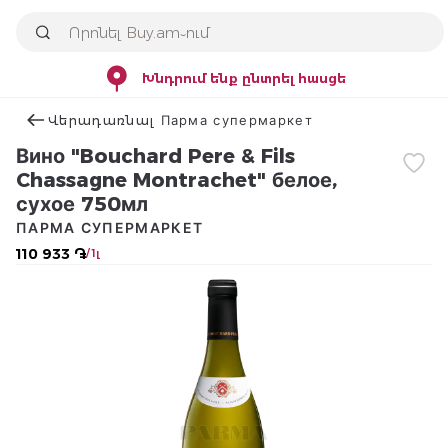
Խնդրում ենք ընտրել հասցե
Վերադառնալ Парма супермаркет
Вино "Bouchard Pere & Fils
Chassagne Montrachet" белое,
сухое 750мл
ПАРМА СУПЕРМАРКЕТ
110 933 ֏
/ 1լ