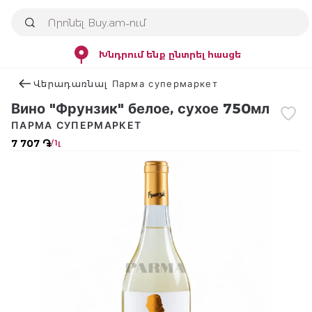
Խնդրում ենք ընտրել հասցե
Վերադառնալ Парма супермаркет
Вино "Фрунзик" белое, сухое 750мл
ПАРМА СУПЕРМАРКЕТ
7 707 ֏
/ 1լ