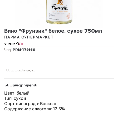
Вино "Фрунзик" белое, сухое 750мл
ПАРМА СУПЕРМАРКЕТ
7 707 ֏
/ 1լ
Կոդ՝
PRM-179166
Մեկնաբանություն
Նկարագրություն
Цвет: белый
Тип: сухой
Сорт винограда: Воскеат
Содержание алкоголя: 12.5%