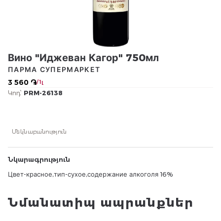
Вино "Иджеван Кагор" 750мл
ПАРМА СУПЕРМАРКЕТ
3 560 ֏
/ 1լ
Կոդ՝
PRM-26138
Մեկնաբանություն
Նկարագրություն
Цвет-красное,тип-сухое,содержание алкоголя 16%
Նմանատիպ ապրանքներ