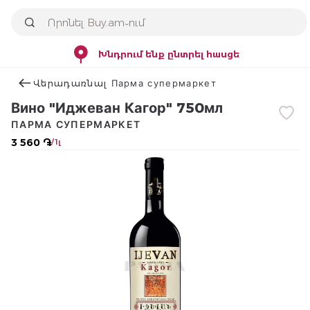
Խնդրում ենք ընտրել հասցե
Վերադառնալ Парма супермаркет
Вино "Иджеван Кагор" 750мл
ПАРМА СУПЕРМАРКЕТ
3 560 ֏
/ 1լ