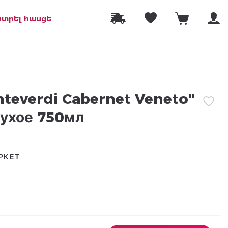
նտրել հասցե
teverdi Cabernet Veneto"
сухое 750мл
РКЕТ