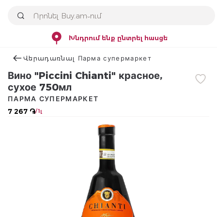
Խնդրում ենք ընտրել հասցե
Վերադառնալ Парма супермаркет
Вино "Piccini Chianti" красное,
сухое 750мл
ПАРМА СУПЕРМАРКЕТ
7 267 ֏
/ 1լ