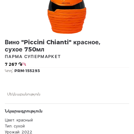
Вино "Piccini Chianti" красное,
сухое 750мл
ПАРМА СУПЕРМАРКЕТ
7 267 ֏
/ 1լ
Կոդ՝
PRM-155293
Մեկնաբանություն
Նկարագրություն
Цвет: красный
Тип: сухой
Урожай: 2022