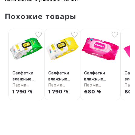
Похожие товары
Салфетки
Салфетки
Салфетки
Салф
влажные
влажные
влажные
вла
"Purfix
Парма
"Purfix"
Парма
"Naturella"
Парма
"Nat
Пар
Extra"
супермаркет
100шт
супермаркет
универсальные
супермаркет
унив
супе
1 790 ֏
1 790 ֏
680 ֏
80 
100шт
70шт
10ш