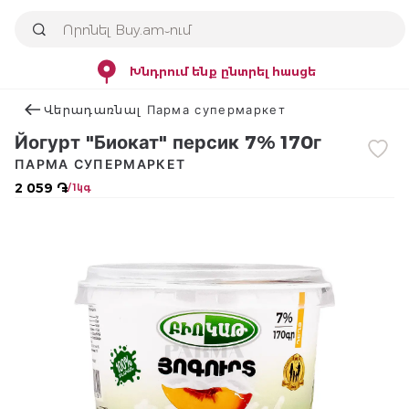
Խնդրում ենք ընտրել հասցե
Վերադառնալ Парма супермаркет
Йогурт "Биокат" персик 7% 170г
ПАРМА СУПЕРМАРКЕТ
2 059 ֏
/ 1կգ