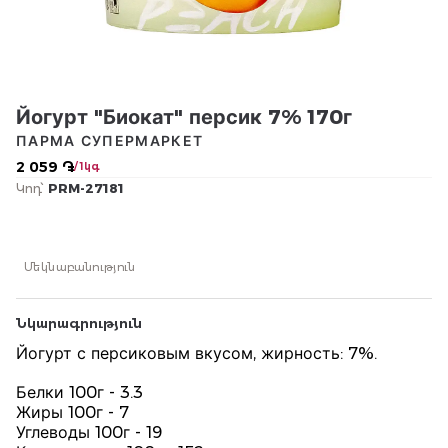
Йогурт "Биокат" персик 7% 170г
ПАРМА СУПЕРМАРКЕТ
2 059 ֏
/ 1կգ
Կոդ՝
PRM-27181
Մեկնաբանություն
Նկարագրություն
Йогурт с персиковым вкусом, жирность: 7%.
Белки 100г - 3.3
Жиры 100г - 7
Углеводы 100г - 19