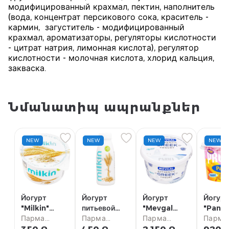
модифицированный крахмал, пектин, наполнитель
(вода, концентрат персикового сока, краситель -
кармин, загуститель - модифицированный
крахмал, ароматизаторы, регуляторы кислотности
- цитрат натрия, лимонная кислота), регулятор
кислотности - молочная кислота, хлорид кальция,
закваска.
Նմանատիպ ապրանքներ
NEW
NEW
NEW
NEW
Йогурт
Йогурт
Йогурт
Йогур
"Milkin"
питьевой
"Mevgal
"Pana
зерновой
Парма
"Milkin"
Парма
Greek" без
Парма
Protei
Парма
2.5% 160г
супермаркет
зерновой
супермаркет
глютена 10%
супермаркет
манго,
супер