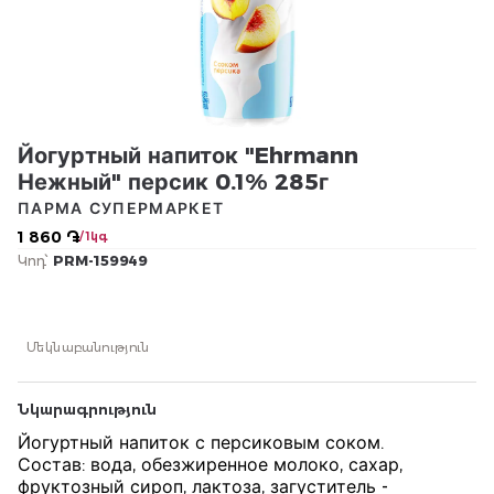
Йогуртный напиток "Ehrmann
Нежный" персик 0.1% 285г
ПАРМА СУПЕРМАРКЕТ
1 860 ֏
/ 1կգ
Կոդ՝
PRM-159949
Մեկնաբանություն
Նկարագրություն
Йогуртный напиток с персиковым соком.
Состав: вода, обезжиренное молоко, сахар,
фруктозный сироп, лактоза, загуститель -