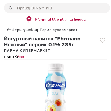
Խնդրում ենք ընտրել հասցե
Վերադառնալ Парма супермаркет
Йогуртный напиток "Ehrmann
Нежный" персик 0.1% 285г
ПАРМА СУПЕРМАРКЕТ
1 860 ֏
/ 1կգ