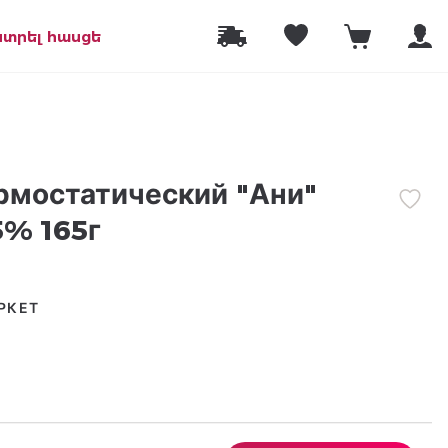
նտրել հասցե
рмостатический "Ани"
5% 165г
РКЕТ