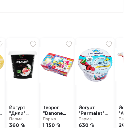
Йогурт
Творог
Йогурт
Йог
"Дили"
"Danone
"Parmalat"
"Аш
г
персик
Растишка" с
вишневый,
Кат
Парма
Парма
Парма
Пар
2.5% 140г
малиной,
безлактозный
пер
т
супермаркет
супермаркет
супермаркет
суп
360 ֏
1 150 ֏
630 ֏
240