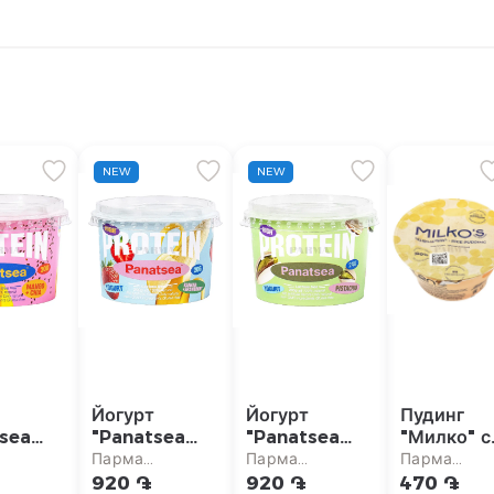
NEW
NEW
т
Йогурт
Йогурт
Пудинг
sea
"Panatsea
"Panatsea
"Милко" с
n"
Protein"
Protein"
рисом 165
Парма
Парма
Парма
банан,
фисташки,
аркет
супермаркет
супермаркет
супермарке
920 ֏
920 ֏
470 ֏