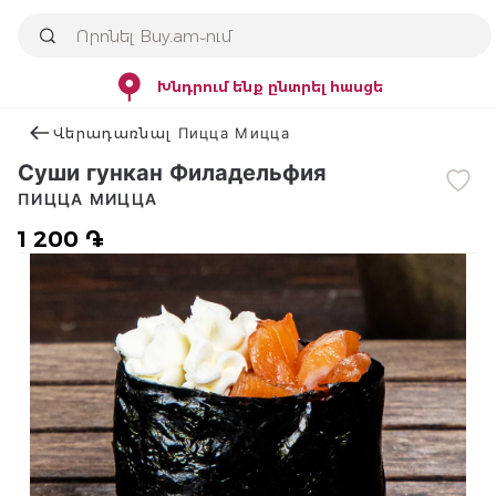
Խնդրում ենք ընտրել հասցե
Վերադառնալ Пицца Мицца
Суши гункан Филадельфия
ПИЦЦА МИЦЦА
1 200 ֏