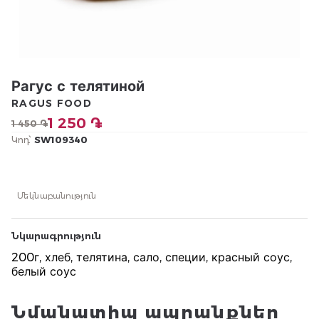
Рагус с телятиной
RAGUS FOOD
1 250 ֏
1 450 ֏
Կոդ՝
SW109340
Մեկնաբանություն
Նկարագրություն
200г, хлеб, телятина, сало, специи, красный соус,
белый соус
Նմանատիպ ապրանքներ