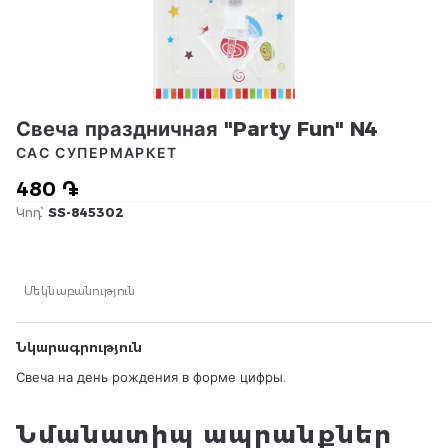
Свеча праздничная "Party Fun" N4
САС СУПЕРМАРКЕТ
480 ֏
Կոդ՝
SS-845302
Մեկնաբանություն
Նկարագրություն
Свеча на день рождения в форме цифры.
Նմանատիպ ապրանքներ