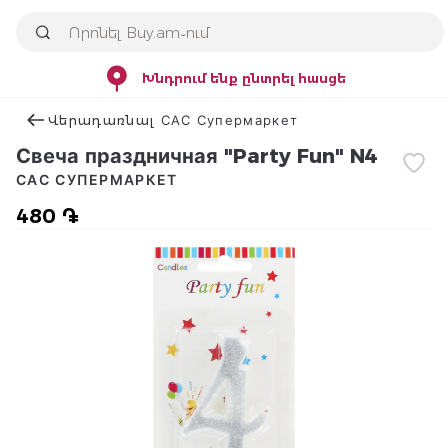
Խնդրում ենք ընտրել հասցե
Վերադառնալ САС Супермаркет
Свеча праздничная "Party Fun" N4
САС СУПЕРМАРКЕТ
480 ֏