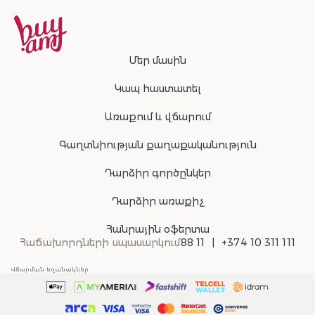
Մեր մասին
Կապ հաստատել
Առաքում և վճարում
Գաղտնիության քաղաքականություն
Դարձիր գործընկեր
Դարձիր առաքիչ
Հանրային օֆերտա
Հաճախորդների սպասարկում
88 11
+374 10 311 111
Վճարման եղանակներ