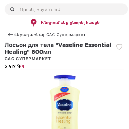
Խնդրում ենք ընտրել հասցե
Վերադառնալ САС Супермаркет
Лосьон для тела "Vaseline Essential
Healing" 600мл
САС СУПЕРМАРКЕТ
5 417 ֏
/ 1լ