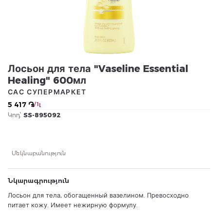
Лосьон для тела "Vaseline Essential
Healing" 600мл
САС СУПЕРМАРКЕТ
5 417 ֏
/ 1լ
Կոդ՝
SS-895092
Մեկնաբանություն
Նկարագրություն
Лосьон для тела, обогащенный вазелином. Превосходно
питает кожу. Имеет нежирную формулу.