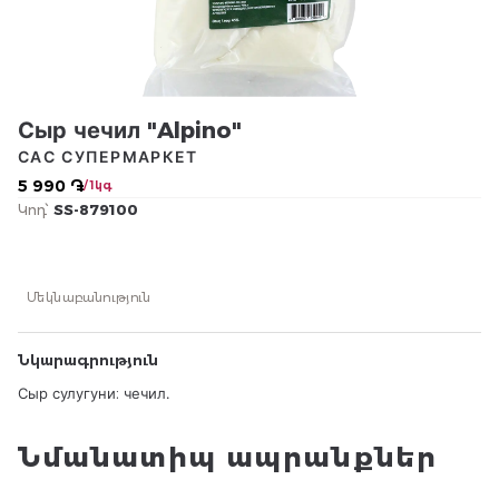
Сыр чечил "Alpino"
САС СУПЕРМАРКЕТ
5 990 ֏
/ 1կգ
Կոդ՝
SS-879100
Մեկնաբանություն
Նկարագրություն
Сыр сулугуни։ чечил․
Նմանատիպ ապրանքներ