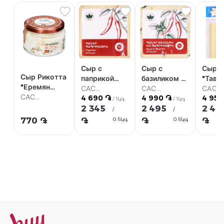
Сыр с
Сыр с
Сыр ч
Сыр Рикотта
паприкой
базиликом и
"Таву
"Еремян
"Тавуш"
САС
паприкой
САС
САС
Продактс"
САС
4 690 ֏
4 990 ֏
4 950
Супермаркет
"Тавуш"
Супермаркет
Супер
/ 1կգ
/ 1կգ
180г
Супермаркет
2 345
2 495
2 47
/
/
770 ֏
֏
֏
֏
0.5կգ
0.5կգ