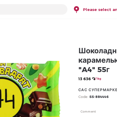
Please select a
Шоколадн
карамель
"A4" 55г
13 636 ֏
/ 1kg
САС СУПЕРМАРК
Code:
SS-884446
Comment